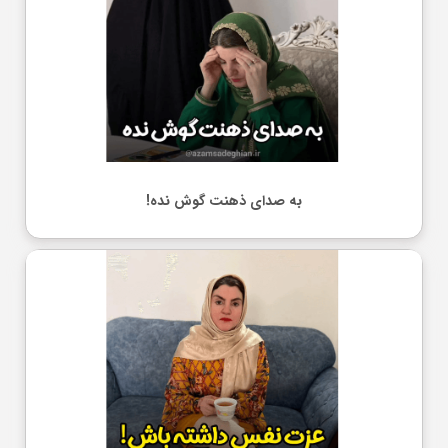
به صدای ذهنت گوش نده!