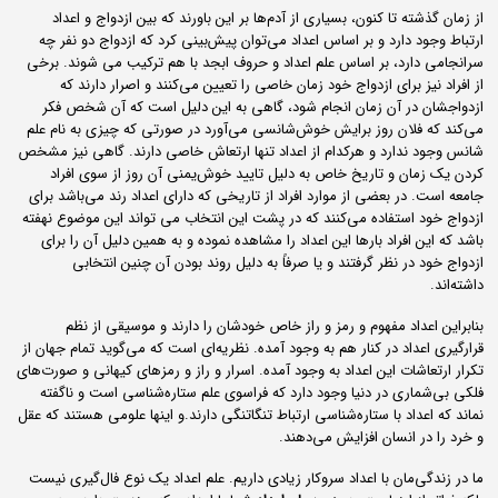
از زمان گذشته تا کنون، بسیاری از آدم‌ها بر این باورند که بین ازدواج و اعداد
ارتباط وجود دارد و بر اساس اعداد می‌توان پیش‌بینی کرد که ازدواج دو نفر چه
سرانجامی دارد، بر اساس علم اعداد و حروف ابجد با هم ترکیب می شوند. برخی
از افراد نیز برای ازدواج خود زمان خاصی را تعیین می‌کنند و اصرار دارند که
ازدواجشان در آن زمان انجام شود، گاهی به این دلیل است که آن شخص فکر
می‌کند که فلان روز برایش خوش‌شانسی می‌آورد در صورتی که چیزی به نام علم
شانس وجود ندارد و هرکدام از اعداد تنها ارتعاش خاصی دارند. گاهی نیز مشخص
کردن یک زمان و تاریخ خاص به دلیل تایید خوش‌یمنی آن روز از سوی افراد
جامعه است. در بعضی از موارد افراد از تاریخی که دارای اعداد رند می‌باشد برای
ازدواج خود استفاده می‌کنند که در پشت این انتخاب می تواند این موضوع نهفته
باشد که این افراد بارها این اعداد را مشاهده نموده و به همین دلیل آن را برای
ازدواج خود در نظر گرفتند و یا صرفاً به دلیل روند بودن آن چنین انتخابی
داشته‌اند.
بنابراین اعداد مفهوم و رمز و راز خاص خودشان را دارند و موسیقی از نظم
قرارگیری اعداد در کنار هم به وجود آمده. نظریه‌ای است که می‌گوید تمام جهان از
تکرار ارتعاشات این اعداد به وجود آمده. اسرار و راز و رمزهای کیهانی و صورت‌های
فلکی بی‌شماری در دنیا وجود دارد که فراسوی علم ستاره‌شناسی است و ناگفته
نماند که اعداد با ستاره‌شناسی ارتباط تنگاتنگی دارند.و اینها علومی هستند که عقل
و خرد را در انسان افزایش می‌دهند.
ما در زندگی‌مان با اعداد سروکار زیادی داریم. علم اعداد یک نوع فال‌گیری نیست