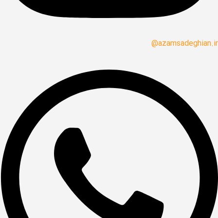
azamsadeghian.ir@