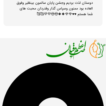
دوستان لذت بردیم وجشن پایان سالمون بینظیر وفوق
العاده بود ممنون وسپاس گذار وقدردان محبت های
شما هستم ♥️♥️🌹🌹🍀🍀😍😍💜💜🥰🥰