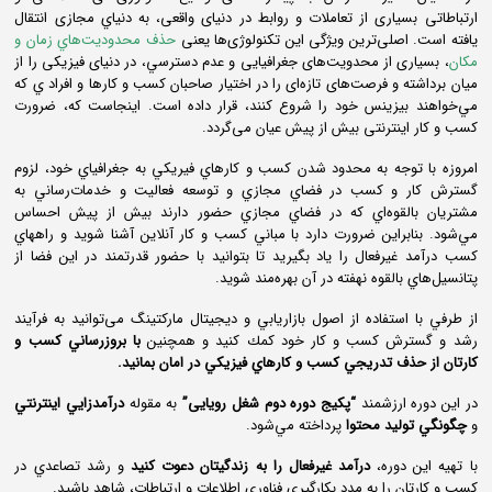
ارتباطاتی بسیاری از تعاملات و روابط در دنیای واقعی، به دنياي مجازی انتقال
یافته است. اصلی‌ترین ویژگی این تکنولوژی‌ها یعنی
حذف محدوديت‌هاي زمان و
مکان
، بسیاری از محدویت‌های جغرافیایی و عدم دسترسي، در دنیای فیزیکی را از
میان برداشته و فرصت‌های تازه‌ای را در اختیار صاحبان كسب و كارها و افراد ي كه
مي‌خواهند بيزينس خود را شروع كنند، قرار داده است. اینجاست كه، ضرورت
کسب و کار اینترنتی بیش از پیش عیان می‌گردد.
امروزه با توجه به محدود شدن كسب و كارهاي فيريكي به جغرافياي خود، لزوم
گسترش كار و كسب در فضاي مجازي و توسعه فعاليت و خدمات‌رساني به
مشتريان بالقوه‌اي كه در فضاي مجازي حضور دارند بيش از پيش احساس
مي‌شود. بنابراين ضرورت دارد با مباني كسب و كار آنلاين آشنا شويد و راههاي
كسب درآمد غيرفعال را ياد بگيريد تا بتوانيد با حضور قدرتمند در اين فضا از
پتانسيل‌هاي بالقوه نهفته در آن بهره‌مند شويد.
از طرفي با استفاده از اصول بازاريابي و ديجيتال ماركتينگ می‌توانید به فرآيند
رشد و گسترش كسب و كار خود كمك كنيد و همچنين
با بروزرساني كسب و
كارتان از حذف تدريجي كسب و كارهاي فيزيكي در امان بمانيد.
در اين دوره ارزشمند
“پکیج دوره دوم شغل رویایی”
به مقوله
درآمدزايي اينترنتي
و
چگونگي توليد محتوا
پرداخته مي‌شود.
با تهيه اين دوره،
درآمد غيرفعال را به زندگيتان دعوت كنيد
و رشد تصاعدي در
كسب و كارتان را به مدد بكارگيري فناوري اطلاعات و ارتباطات، شاهد باشيد.