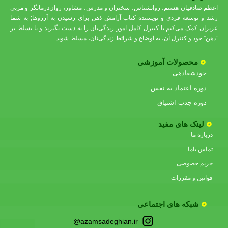
اعظم صادقیان هستم، روانشناس، سخنران و مدرس، مشاور، روان‌درمانگر و مربی
رشد و توسعه فردی و نویسنده کتاب آرامش ذهن برای رسیدن به آرزوها; به شما
عزیزان کمک می‌کنم تا کنترل کامل امور زندگی‌تان را به دست بگیرید و با تسلط بر
“ذهن” خود و کنترل آن، به اوضاع و شرائط زندگی‌تان، مسلط شوید.
محصولات آموزشی
خودشفادهی
دوره اعتماد به نفس
دوره جذب اشتیاق
لینک های مفید
درباره ما
تماس باما
حریم خصوصی
قوانین و مقررات
شبکه های اجتماعی
azamsadeghian.ir@