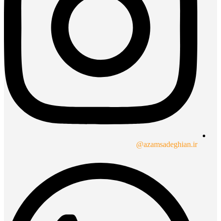
azamsadeghian.ir@