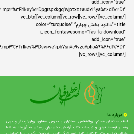
add_icon=”true”
[/vc_column][/vc_row][vc_row][vc_column][vc_btn
title=”دانلود بخش چهارم” color=”turquoise”
i_icon_fontawesome=”fas fa-download”
add_icon=”true”
[/vc_column][/vc_row]
درباره ما
اعظم صادقیان هستم، روانشناس، سخنران و مدرس، مشاور، روان‌درمانگر و مربی
رشد و توسعه فردی و نویسنده کتاب آرامش ذهن برای رسیدن به آرزوها; به شما
عزیزان کمک می‌کنم تا کنترل کامل امور زندگی‌تان را به دست بگیرید و با تسلط بر